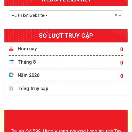
--Liên kết website--
×
SỐ LƯỢT TRUY CẬP
Hôm nay
0
Tháng 8
0
Năm 2026
0
Tổng truy cập
Trụ sở: Số 599, Hùng Vương, phường Long An, tỉnh Tây