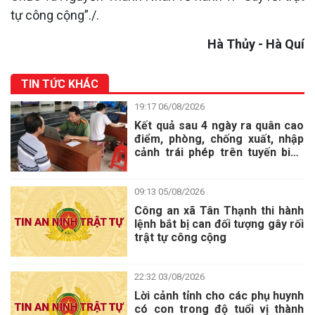
tự công cộng”
.
/.
Hà Thủy - Hà Quí
TIN TỨC KHÁC
19:17 06/08/2026
Kết quả sau 4 ngày ra quân cao
điểm, phòng, chống xuất, nhập
cảnh trái phép trên tuyến biên
giới
09:13 05/08/2026
Công an xã Tân Thạnh thi hành
Thông báo về việc lựa chọn tổ chức hành nghề đấu giá tài sản
lệnh bắt bị can đối tượng gây rối
Thông báo về việc thẩm định giá tài sản là tang vật, phương
trật tự công cộng
tiện vi phạm hành chính bị tịch thu
Cơ quan Cảnh sát điều tra Công an tỉnh Tây Ninh: Tìm bị hại
22:32 03/08/2026
trong vụ án Lừa đảo chiếm đoạt tài sản, xảy ra tại xã Mỹ An,
Lời cảnh tỉnh cho các phụ huynh
tỉnh Tây Ninh
có con trong độ tuổi vị thành