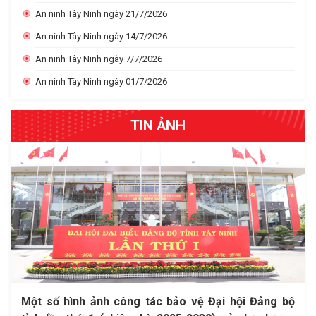
An ninh Tây Ninh ngày 21/7/2026
An ninh Tây Ninh ngày 14/7/2026
An ninh Tây Ninh ngày 7/7/2026
An ninh Tây Ninh ngày 01/7/2026
TIN ẢNH
Chào mừng Đại hội Đại biểu toàn quốc lần thứ XIV
Đại hội Đại biểu toàn quốc của Đảng - Mốc son lịch
Người dân cần thực hiện đúng quy định về sử dụng
Một số hình ảnh công tác bảo vệ Đại hội Đảng bộ
Hướng dẫn kỹ năng xử lý khi mắc kẹt trong phương
của Đảng