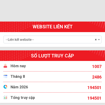
WEBSITE LIÊN KẾT
--Liên kết website--
×
SỐ LƯỢT TRUY CẬP
Hôm nay
1007
Tháng 8
2486
Năm 2026
194501
Tổng truy cập
194501