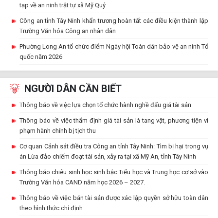
tạp về an ninh trật tự xã Mỹ Quý
Công an tỉnh Tây Ninh khẩn trương hoàn tất các điều kiện thành lập
Trường Văn hóa Công an nhân dân
Phường Long An tổ chức điểm Ngày hội Toàn dân bảo vệ an ninh Tổ
quốc năm 2026
Đảng ủy - Ban Giám đốc Công an tỉnh Tây Ninh Viếng Khu di tích
Tiểu ban bảo vệ Chính trị C51
NGƯỜI DÂN CẦN BIẾT
Đảng uỷ, Ban giám đốc Công an tỉnh Tây Ninh: Viếng Bia tưởng niệm
Thông báo về việc lựa chọn tổ chức hành nghề đấu giá tài sản
liệt sĩ Ban An ninh Tây Ninh và thăm các Mẹ Việt Nam anh hùng và
Anh hùng lực lượng vũ trang
Thông báo về việc thẩm định giá tài sản là tang vật, phương tiện vi
phạm hành chính bị tịch thu
Cục Công tác chính trị - Bộ Công an về nguồn nhân ngày Thương
binh Liệt sĩ
Cơ quan Cảnh sát điều tra Công an tỉnh Tây Ninh: Tìm bị hại trong vụ
án Lừa đảo chiếm đoạt tài sản, xảy ra tại xã Mỹ An, tỉnh Tây Ninh
Thông báo chiêu sinh học sinh bậc Tiểu học và Trung học cơ sở vào
Trường Văn hóa CAND năm học 2026 – 2027.
Thông báo về việc bán tài sản được xác lập quyền sở hữu toàn dân
theo hình thức chỉ định