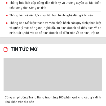
Thông báo lịch tiếp công dân định kỳ và thường xuyên tại Địa điểm
tiếp công dân Công an tỉnh
Thông báo về việc lựa chọn tổ chức hành nghề đấu giá tài sản
Thông báo Kết luận thanh tra việc chấp hành các quy định pháp luật
về quản lý một số ngành, nghề đầu tư kinh doanh có điều kiện về an
ninh, trật tự đối với cơ sở kinh doanh có điều kiện về an ninh, trật tự
Thông báo về việc thay đổi địa điểm tiếp nhận và trả kết quả giải
quyết thủ tục hành chính lĩnh vực cấp Phiếu lý lịch tư pháp thuộc
TIN TỨC MỚI
thẩm quyền giải quyết của Công an tỉnh Tây Ninh (Cơ sở 2)
Thông báo tìm người bị hại
Công an phường Trảng Bàng trao tặng 100 phần quà cho các gia đình
khó khăn trên địa bàn