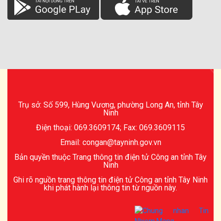
Trụ sở: Số 599, Hùng Vương, phường Long An, tỉnh Tây
Ninh
Điện thoại: 069.3609174; Fax: 069.3609115
Email: congan@tayninh.gov.vn
Bản quyền thuộc Trang thông tin điện tử Công an tỉnh Tây
Ninh
Ghi rõ nguồn trang thông tin điện tử Công an tỉnh Tây Ninh
khi phát hành lại thông tin từ nguồn này.