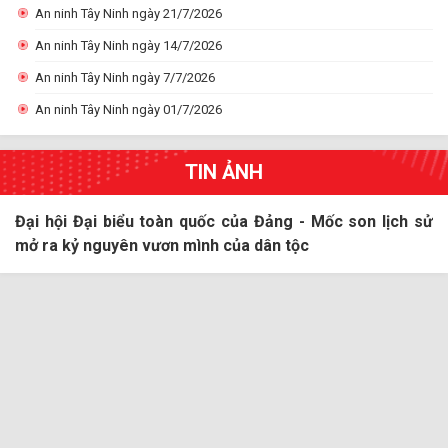
An ninh Tây Ninh ngày 21/7/2026
An ninh Tây Ninh ngày 14/7/2026
An ninh Tây Ninh ngày 7/7/2026
An ninh Tây Ninh ngày 01/7/2026
TIN ẢNH
Chào mừng Đại hội Đại biểu toàn quốc lần thứ XIV của
Đại hội Đại biểu toàn quốc của Đảng - Mốc son lịch sử
Người dân cần thực hiện đúng quy định về sử dụng pháo
Một số hình ảnh công tác bảo vệ Đại hội Đảng bộ tỉnh lần
Hướng dẫn kỹ năng xử lý khi mắc kẹt trong phương tiện
Đảng
mở ra kỷ nguyên vươn mình của dân tộc
dịp tết
thứ 1 (nhiệm kỳ 2025-2030) của lực lượng Công an tỉnh
giao thông