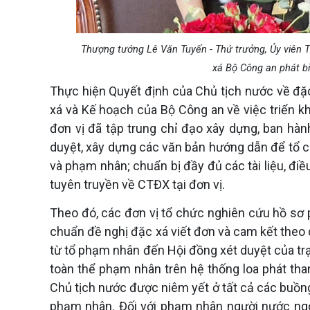
Thượng tướng Lê Văn Tuyến - Thứ trưởng, Ủy viên 
xá Bộ Công an phát biể
Thực hiện Quyết định của Chủ tịch nước về đ
xá và Kế hoạch của Bộ Công an về việc triển k
đơn vị đã tập trung chỉ đạo xây dựng, ban hàn
duyệt, xây dựng các văn bản hướng dẫn để tổ ch
và phạm nhân; chuẩn bị đầy đủ các tài liệu, điề
tuyên truyền về CTĐX tại đơn vị.
Theo đó, các đơn vị tổ chức nghiên cứu hồ sơ
chuẩn đề nghị đặc xá viết đơn và cam kết theo q
từ tổ phạm nhân đến Hội đồng xét duyệt của tr
toàn thể phạm nhân trên hệ thống loa phát tha
Chủ tịch nước được niêm yết ở tất cả các buồng
phạm nhân. Đối với phạm nhân người nước ngo