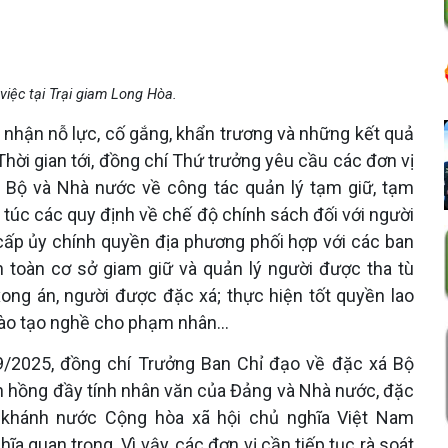
iệc tại Trại giam Long Hòa.
 nhận nỗ lực, cố gắng, khẩn trương và những kết quả
Thời gian tới, đồng chí Thứ trưởng yêu cầu các đơn vị
a Bộ và Nhà nước về công tác quản lý tạm giữ, tạm
túc các quy định về chế độ chính sách đối với người
cấp ủy chính quyền địa phương phối hợp với các ban
n toàn cơ sở giam giữ và quản lý người được tha tù
xong án, người được đặc xá; thực hiện tốt quyền lao
 đào tạo nghề cho phạm nhân…
2/9/2025, đồng chí Trưởng Ban Chỉ đạo về đặc xá Bộ
n hồng đầy tính nhân văn của Đảng và Nhà nước, đặc
khánh nước Cộng hòa xã hội chủ nghĩa Việt Nam
ĩa quan trọng. Vì vậy, các đơn vị cần tiếp tục rà soát