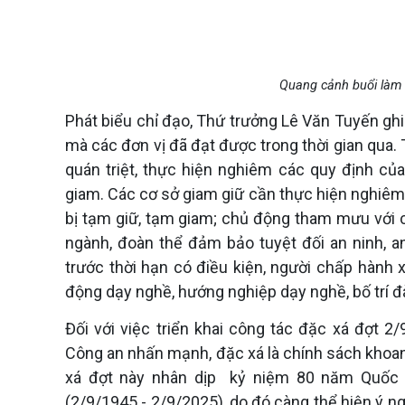
Quang cảnh buổi làm v
Phát biểu chỉ đạo, Thứ trưởng Lê Văn Tuyến ghi
mà các đơn vị đã đạt được trong thời gian qua. 
quán triệt, thực hiện nghiêm các quy định củ
giam. Các cơ sở giam giữ cần thực hiện nghiêm 
bị tạm giữ, tạm giam; chủ động tham mưu với 
ngành, đoàn thể đảm bảo tuyệt đối an ninh, a
trước thời hạn có điều kiện, người chấp hành 
động dạy nghề, hướng nghiệp dạy nghề, bố trí
Đối với việc triển khai công tác đặc xá đợt 
Công an nhấn mạnh, đặc xá là chính sách khoa
xá đợt này nhân dịp kỷ niệm 80 năm Quốc 
(2/9/1945 - 2/9/2025), do đó càng thể hiện ý ngh