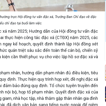
Thường trực Hội đồng tư vấn đặc xá, Trưởng Ban Chỉ đạo về đặc
u chỉ đạo tại buổi làm việc.
ặc xá năm 2025; Hướng dẫn của Hội đồng tư vấn đặc
hai thực hiện công tác đặc xá (CTĐX) năm 2025, các
h ngay kế hoạch, quyết định thành lập Hội đồng xét
ức quán triệt sâu sắc đến toàn thể cán bộ, chiến sỹ
u kiện cần thiết phục vụ cho việc lập hồ sơ đặc xá và
 phạm nhân, hướng dẫn phạm nhân đủ điều kiện, tiêu
uy định. Thực hiện quy trình họp xét, đề nghị đặc xá
ại đảm bảo đúng quy định. Tổ chức tuyên truyền đến
nh nội bộ, họp tổ phạm nhân. Quyết định đặc xá của
 giam, nhà học tập, nhà thăm gặp thân nhân gia đình
ài, đã dịch văn bản sang tiếng nước ngoài để niêm