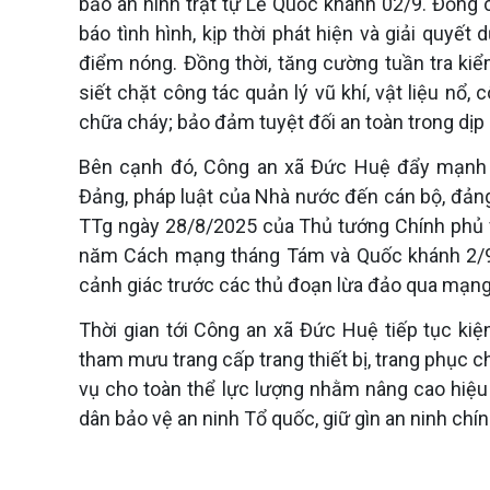
bảo an ninh trật tự Lễ Quốc khánh 02/9. Đồng
báo tình hình, kịp thời phát hiện và giải quyết
điểm nóng. Đồng thời, tăng cường tuần tra kiể
siết chặt công tác quản lý vũ khí, vật liệu nổ,
chữa cháy; bảo đảm tuyệt đối an toàn trong dịp 
Bên cạnh đó, Công an xã Đức Huệ đẩy mạnh c
Đảng, pháp luật của Nhà nước đến cán bộ, đảng
TTg ngày 28/8/2025 của Thủ tướng Chính phủ v
năm Cách mạng tháng Tám và Quốc khánh 2/9.
cảnh giác trước các thủ đoạn lừa đảo qua mạng
Thời gian tới Công an xã Đức Huệ tiếp tục kiện
tham mưu trang cấp trang thiết bị, trang phục 
vụ cho toàn thể lực lượng nhằm nâng cao hiệu
dân bảo vệ an ninh Tổ quốc, giữ gìn an ninh chính t