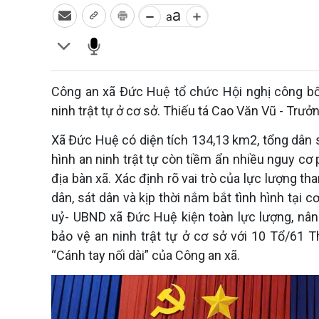
Công an xã Đức Huệ tổ chức Hội nghị công bố 
ninh trật tự ở cơ sở. Thiếu tá Cao Văn Vũ - Trưởn
Xã Đức Huệ có diện tích 134,13 km2, tổng dân s
hình an ninh trật tự còn tiềm ẩn nhiều nguy cơ
địa bàn xã. Xác định rõ vai trò của lực lượng tha
dân, sát dân và kịp thời nắm bắt tình hình tạ
uỷ- UBND xã Đức Huệ kiện toàn lực lượng, nân
bảo vệ an ninh trật tự ở cơ sở với 10 Tổ/61 T
“Cánh tay nối dài” của Công an xã.