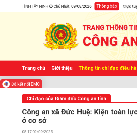
Thông báo
TỈNH TÂY NINH
Giám đốc Công an tỉnh tiếp công dân trực tuyến, người dân
Chủ Nhật, 09/08/2026
Trang chủ
Giới thiệu
Thông tin chỉ đạo điều h
Đã kết nối EMC
Chỉ đạo của Giám đốc Công an tỉnh
Công an xã Đức Huệ: Kiện toàn lực
ở cơ sở
08:17 02/09/2025