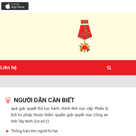
học cơ sở vào Trường Văn hóa CAND năm học 2026 –
ông an tỉnh và Địa điểm tiếp công dân của Công an cấp xã kể từ ngày 01/
2027.
Thông báo về việc bán tài sản được xác lập quyền sở
hữu toàn dân theo hình thức chỉ định
Thông báo lịch tiếp công dân định kỳ và thường xuyên
tại Địa điểm tiếp công dân Công an tỉnh
Thông báo về việc lựa chọn tổ chức hành nghề đấu giá
tài sản
Liên hệ
Thông báo Kết luận thanh tra việc chấp hành các quy
định pháp luật về quản lý một số ngành, nghề đầu tư
kinh doanh có điều kiện về an ninh, trật tự đối với cơ sở
kinh doanh có điều kiện về an ninh, trật tự
Thông báo về việc thay đổi địa điểm tiếp nhận và trả kết
NGƯỜI DÂN CẦN BIẾT
quả giải quyết thủ tục hành chính lĩnh vực cấp Phiếu lý
lịch tư pháp thuộc thẩm quyền giải quyết của Công an
tỉnh Tây Ninh (Cơ sở 2)
Thông báo tìm người bị hại