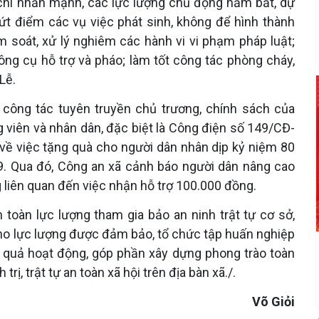
 chí nhấn mạnh, các lực lượng chủ động nắm bắt, dự
 dứt điểm các vụ việc phát sinh, không để hình thành
m soát, xử lý nghiêm các hành vi vi phạm pháp luật;
 công cụ hỗ trợ và pháo; làm tốt công tác phòng cháy,
Lễ.
ông tác tuyên truyền chủ trương, chính sách của
 viên và nhân dân, đặc biệt là Công điện số 149/CĐ-
ề việc tặng quà cho người dân nhân dịp kỷ niệm 80
 Qua đó, Công an xã cảnh báo người dân nâng cao
 liên quan đến việc nhận hỗ trợ 100.000 đồng.
 toàn lực lượng tham gia bảo an ninh trật tự cơ sở,
cho lực lượng được đảm bảo, tổ chức tập huấn nghiệp
 quả hoạt động, góp phần xây dựng phong trào toàn
rị, trật tự an toàn xã hội trên địa bàn xã./.
Võ Giỏi