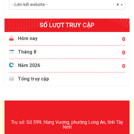
--Liên kết website--
×
SỐ LƯỢT TRUY CẬP
Hôm nay
0
Tháng 8
0
Năm 2026
0
Tổng truy cập
Trụ sở: Số 599, Hùng Vương, phường Long An, tỉnh Tây
Ninh