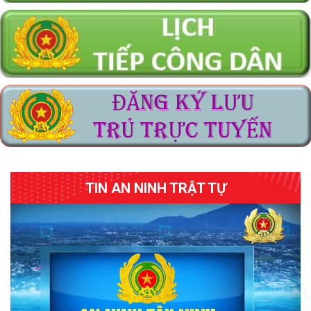
Thông báo lịch tiếp công dân định kỳ và thường xuyên tại Địa
điểm tiếp công dân Công an tỉnh
Thông báo về việc lựa chọn tổ chức hành nghề đấu giá tài sản
Thông báo Kết luận thanh tra việc chấp hành các quy định
pháp luật về quản lý một số ngành, nghề đầu tư kinh doanh có
điều kiện về an ninh, trật tự đối với cơ sở kinh doanh có điều
kiện về an ninh, trật tự
Thông báo về việc thay đổi địa điểm tiếp nhận và trả kết quả
giải quyết thủ tục hành chính lĩnh vực cấp Phiếu lý lịch tư pháp
thuộc thẩm quyền giải quyết của Công an tỉnh Tây Ninh (Cơ sở
2)
TIN AN NINH TRẬT TỰ
Thông báo tìm người bị hại
Công an tỉnh Tây Ninh triển khai lấy ý kiến đánh giá kết quả cải
cách hành chính năm 2026