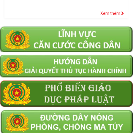
Xem thêm
Thông báo về việc thẩm định giá tài sản là tang vật, phương
tiện vi phạm hành chính bị tịch thu
Cơ quan Cảnh sát điều tra Công an tỉnh Tây Ninh: Tìm bị hại
trong vụ án Lừa đảo chiếm đoạt tài sản, xảy ra tại xã Mỹ An,
tỉnh Tây Ninh
Thông báo chiêu sinh học sinh bậc Tiểu học và Trung học cơ
sở vào Trường Văn hóa CAND năm học 2026 – 2027.
Thông báo về việc bán tài sản được xác lập quyền sở hữu toàn
dân theo hình thức chỉ định