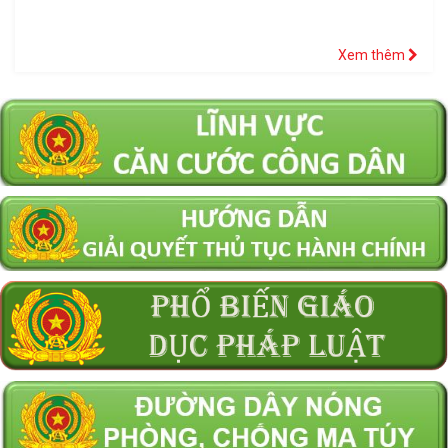
Xem thêm
Thông báo về việc thẩm định giá tài sản là tang vật, phương
tiện vi phạm hành chính bị tịch thu
Cơ quan Cảnh sát điều tra Công an tỉnh Tây Ninh: Tìm bị hại
trong vụ án Lừa đảo chiếm đoạt tài sản, xảy ra tại xã Mỹ An,
tỉnh Tây Ninh
Thông báo chiêu sinh học sinh bậc Tiểu học và Trung học cơ
sở vào Trường Văn hóa CAND năm học 2026 – 2027.
Thông báo về việc bán tài sản được xác lập quyền sở hữu toàn
dân theo hình thức chỉ định
Thông báo lịch tiếp công dân định kỳ và thường xuyên tại Địa