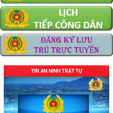
điểm tiếp công dân Công an tỉnh
Thông báo về việc lựa chọn tổ chức hành nghề đấu giá tài sản
Thông báo Kết luận thanh tra việc chấp hành các quy định
pháp luật về quản lý một số ngành, nghề đầu tư kinh doanh có
điều kiện về an ninh, trật tự đối với cơ sở kinh doanh có điều
kiện về an ninh, trật tự
Thông báo về việc thay đổi địa điểm tiếp nhận và trả kết quả
giải quyết thủ tục hành chính lĩnh vực cấp Phiếu lý lịch tư pháp
thuộc thẩm quyền giải quyết của Công an tỉnh Tây Ninh (Cơ sở
2)
Thông báo tìm người bị hại
TIN AN NINH TRẬT TỰ
Công an tỉnh Tây Ninh triển khai lấy ý kiến đánh giá kết quả cải
cách hành chính năm 2026