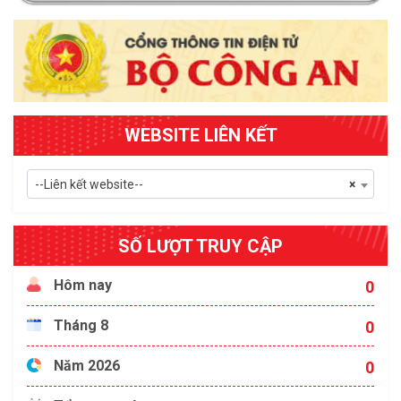
WEBSITE LIÊN KẾT
--Liên kết website--
×
SỐ LƯỢT TRUY CẬP
Hôm nay
0
Tháng 8
0
Năm 2026
0