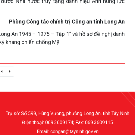
 được Nhà nước truy tặng danh hiệu Anh hùng lực
Phòng Công tác chính trị Công an tỉnh Long An
 Long An 1945 – 1975 – Tập 1” và hồ sơ đề nghị danh
 kỳ kháng chiến chống Mỹ.
Trụ sở: Số 599, Hùng Vương, phường Long An, tỉnh Tây Ninh
Điện thoại: 069.3609174; Fax: 069.3609115
Email: congan@tayninh.gov.vn