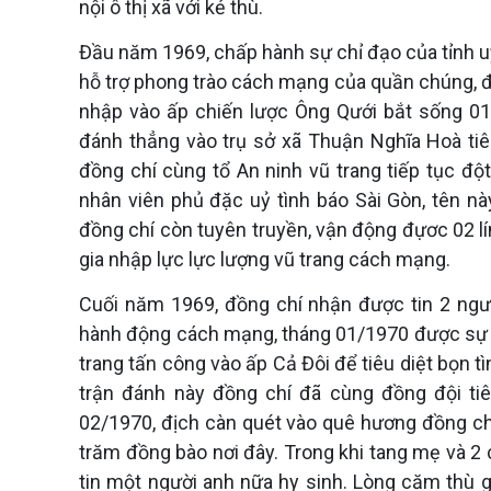
nội ô thị xã với kẻ thù.
Đầu năm 1969, chấp hành sự chỉ đạo của tỉnh uỷ,
hỗ trợ phong trào cách mạng của quần chúng, đồ
nhập vào ấp chiến lược Ông Qưới bắt sống 01 
đánh thẳng vào trụ sở xã Thuận Nghĩa Hoà tiê
đồng chí cùng tổ An ninh vũ trang tiếp tục đột
nhân viên phủ đặc uỷ tình báo Sài Gòn, tên n
đồng chí còn tuyên truyền, vận động đựơc 02 lí
gia nhập lực lực lượng vũ trang cách mạng.
Cuối năm 1969, đồng chí nhận được tin 2 người
hành động cách mạng, tháng 01/1970 được sự ch
trang tấn công vào ấp Cả Đôi để tiêu diệt bọn tì
trận đánh này đồng chí đã cùng đồng đội tiê
02/1970, địch càn quét vào quê hương đồng chí
trăm đồng bào nơi đây. Trong khi tang mẹ và 2 c
tin một người anh nữa hy sinh. Lòng căm thù g