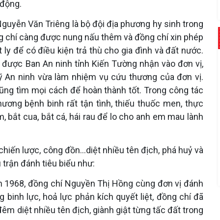
 động.
guyễn Văn Triêng là bộ đội địa phương hy sinh trong
g chí càng được nung nấu thêm và đồng chí xin phép
 ly để có điều kiện trả thù cho gia đình và đất nước.
 được Ban An ninh tỉnh Kiến Tường nhận vào đơn vị,
ỹ An ninh vừa làm nhiệm vụ cứu thương của đơn vị.
ng tìm mọi cách để hoàn thành tốt. Trong công tác
ơng bệnh binh rất tận tình, thiếu thuốc men, thực
, bắt cua, bắt cá, hái rau để lo cho anh em mau lành
 chiến lược, công đồn…diệt nhiều tên địch, phá huỷ và
 trận đánh tiêu biểu như:
n 1968, đồng chí Nguyền Thị Hồng cùng đơn vị đánh
 binh lực, hoả lực phản kích quyết liệt, đồng chí đã
êm diệt nhiều tên địch, giành giật từng tấc đất trong