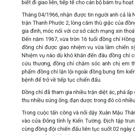
biết đi giao liên, tiếp tế cho cán bộ bám trụ hoạt
Tháng 04/1966, nhận được tin người anh cả là N
trận Thanh Phước 2, lòng căm thù giặc của đồn
gia đình, móc nối với cơ sở cách mạng xin thoát
Đến năm 1967, vừa tròn 16 tuổi đồng chí Hồng
đồng chí được giao nhiệm vụ vừa làm chiến s
Nhiệm vụ nào dù khó khăn đến đâu đồng chí cũ
cứu thương, đồng chí chăm sóc anh chị em thư
phẩm đồng chí lặn lội ngoài đồng bưng tìm kiếm
bệnh để trở về tiếp tục chiến đấu.
Đồng chí đã tham gia nhiều trận diệt ác, phá ấp
thu nhiều súng ống, đạn dược trong đó có nhiều
Trong cuộc tấn công và nổi dậy Xuân Mậu Thâ
vào cửa Đông tỉnh lỵ Kiến Tường. Địch tập trung
cùng đồng đội chiến đấu liên tục suốt 02 ngày đ