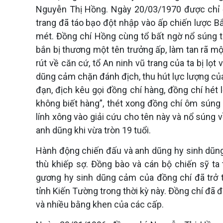
Nguyễn Thị Hồng. Ngày 20/03/1970 được chỉ đ
trang đã táo bạo đột nhập vào ấp chiến lược B
mét. Đồng chí Hồng cùng tổ bất ngờ nổ súng ti
bắn bị thương một tên trưởng ấp, làm tan rã mộ
rút về căn cứ, tổ An ninh vũ trang của ta bị lọ
dũng cảm chặn đánh địch, thu hút lực lượng của 
đạn, địch kêu gọi đồng chí hàng, đồng chí hét 
không biết hàng”, thét xong đồng chí ôm súng x
lính xông vào giải cứu cho tên này và nổ súng 
anh dũng khi vừa tròn 19 tuổi.
Hành động chiến đấu và anh dũng hy sinh dũn
thù khiếp sợ. Đồng bào và cán bộ chiến sỹ t
gương hy sinh dũng cảm của đồng chí đã trở t
tỉnh Kiến Tường trong thời kỳ này. Đồng chí đ
và nhiều bằng khen của các cấp.