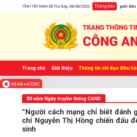
Thông báo
Giám đốc Công an tỉnh tiếp công dân trực tuyến, người dân có thể đă
TỈNH TÂY NINH
Thứ Bảy, 08/08/2026
Trang chủ
Giới thiệu
Thông tin chỉ đạo điều h
Đã kết nối EMC
80 năm Ngày truyền thống CAND
“Người cách mạng chỉ biết đánh g
chí Nguyễn Thị Hồng chiến đấu đ
sinh