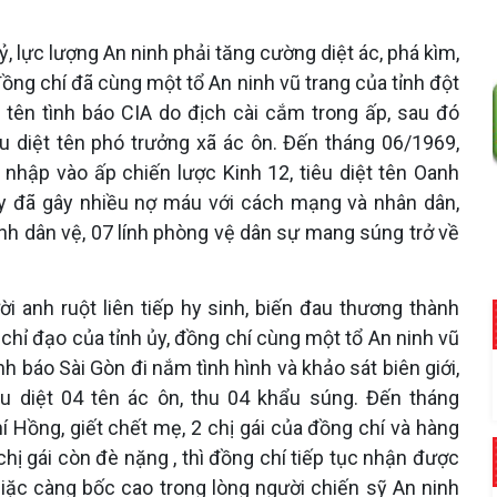
 lực lượng An ninh phải tăng cường diệt ác, phá kìm,
ng chí đã cùng một tổ An ninh vũ trang của tỉnh đột
tên tình báo CIA do địch cài cắm trong ấp, sau đó
u diệt tên phó trưởng xã ác ôn. Đến tháng 06/1969,
 nhập vào ấp chiến lược Kinh 12, tiêu diệt tên Oanh
ày đã gây nhiều nợ máu với cách mạng và nhân dân,
nh dân vệ, 07 lính phòng vệ dân sự mang súng trở về
 anh ruột liên tiếp hy sinh, biến đau thương thành
ỉ đạo của tỉnh ủy, đồng chí cùng một tổ An ninh vũ
nh báo Sài Gòn đi nắm tình hình và khảo sát biên giới,
u diệt 04 tên ác ôn, thu 04 khẩu súng. Đến tháng
 Hồng, giết chết mẹ, 2 chị gái của đồng chí và hàng
hị gái còn đè nặng , thì đồng chí tiếp tục nhận được
iặc càng bốc cao trong lòng người chiến sỹ An ninh