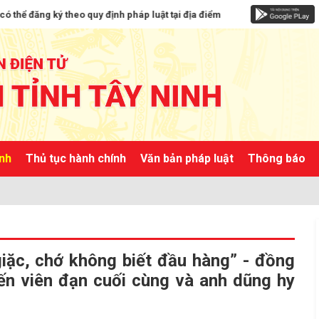
ng ký theo quy định pháp luật tại địa điểm tiếp công dân của Công an tỉ
ành
Thủ tục hành chính
Văn bản pháp luật
Thông báo
iặc, chớ không biết đầu hàng” - đồng
ến viên đạn cuối cùng và anh dũng hy