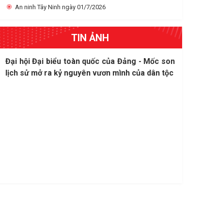
An ninh Tây Ninh ngày 01/7/2026
TIN ẢNH
Chào mừng Đại hội Đại biểu toàn quốc lần thứ
Đại hội Đại biểu toàn quốc của Đảng - Mốc son
Người dân cần thực hiện đúng quy định về sử
Một số hình ảnh công tác bảo vệ Đại hội Đảng
XIV của Đảng
lịch sử mở ra kỷ nguyên vươn mình của dân tộc
dụng pháo dịp tết
bộ tỉnh lần thứ 1 (nhiệm kỳ 2025-2030) của lực
lượng Công an tỉnh
Hướng dẫn kỹ năng xử lý khi mắc kẹt trong
phương tiện giao thông