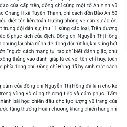
ạo của cấp trên, đồng chí cùng một tổ An ninh vũ
ắc Chang II xã Tuyên Thạnh, chỉ cách đồn Bảo An 50
êu diệt tên liên toán trưởng phòng vệ dân sự ác ôn,
t trung đội dân sự, thu 11 súng các loại. Trên đường
t vào ổ phục kích của địch. Đồng chí Nguyễn Thị Hồng
chúng lại phía mình để đồng đội rút lui, khi súng hết
lớn “người cách mạng tụi tao chỉ biết đánh giặc, chứ
ông thẳng vào đánh giáp lá cà với tên chỉ huy, toán
về phía đồng chí. Đồng chí Hồng đã hy sinh một cách
g cảm của đồng chí Nguyễn Thị Hồng đã làm cho kẻ
a trong vùng vô cùng thương tiếc và cảm phục. Tấm
hành bài học chiến đấu cho lực lượng vũ trang của
ã được tặng thưởng Huân chương kháng chiến hạng nhì