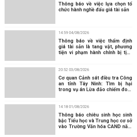
Thông báo về việc lựa chọn tổ
chức hành nghề đấu giá tài sản
14:59 04/08/2026
Thông báo về việc lựa chọn tổ chức hành nghề đấu giá tài sản
Thông báo về việc thẩm định
giá tài sản là tang vật, phương
Thông báo về việc thẩm định giá tài sản là tang vật, phương
tiện vi phạm hành chính bị tịch
tiện vi phạm hành chính bị tịch thu
thu
Cơ quan Cảnh sát điều tra Công an tỉnh Tây Ninh: Tìm bị hại
20:52 03/08/2026
trong vụ án Lừa đảo chiếm đoạt tài sản, xảy ra tại xã Mỹ An,
Cơ quan Cảnh sát điều tra Công
tỉnh Tây Ninh
an tỉnh Tây Ninh: Tìm bị hại
Thông báo chiêu sinh học sinh bậc Tiểu học và Trung học cơ
trong vụ án Lừa đảo chiếm đoạt
sở vào Trường Văn hóa CAND năm học 2026 – 2027.
tài sản, xảy ra tại xã Mỹ An, tỉnh
Tây Ninh
Thông báo về việc bán tài sản được xác lập quyền sở hữu toàn
14:18 01/08/2026
dân theo hình thức chỉ định
Thông báo chiêu sinh học sinh
Thông báo lịch tiếp công dân định kỳ và thường xuyên tại Địa
bậc Tiểu học và Trung học cơ sở
vào Trường Văn hóa CAND năm
điểm tiếp công dân Công an tỉnh
học 2026 – 2027.
Thông báo về việc lựa chọn tổ chức hành nghề đấu giá tài sản